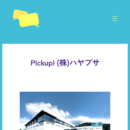
内
容
を
ス
キ
ッ
プ
Pickup! (株)ハヤブサ