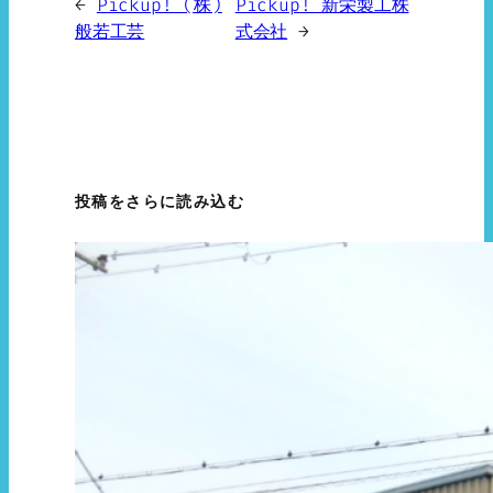
←
Pickup! (株)
Pickup! 新栄製工株
般若工芸
式会社
→
投稿をさらに読み込む