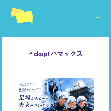
内
容
を
ス
キ
ッ
プ
Pickup! ハマックス