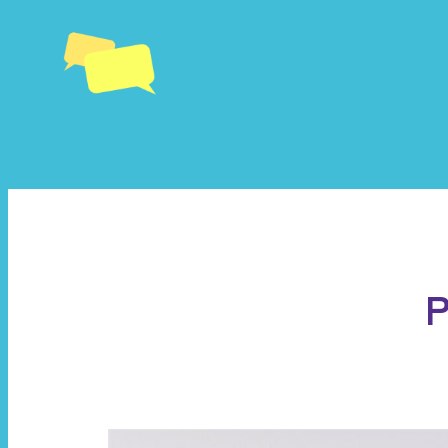
内
容
を
ス
キ
ッ
プ