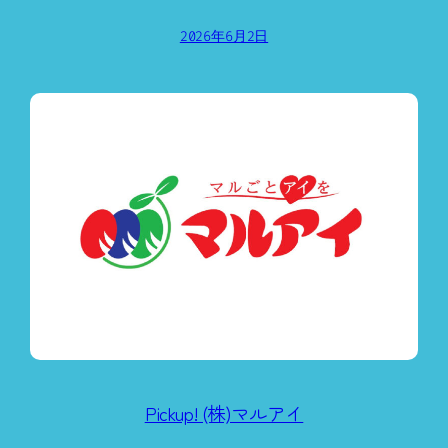
2026年6月2日
Pickup! (株)マルアイ