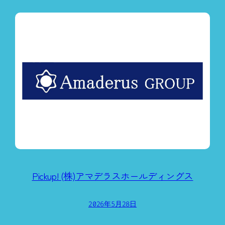
Pickup! (株)アマデラスホールディングス
2026年5月28日